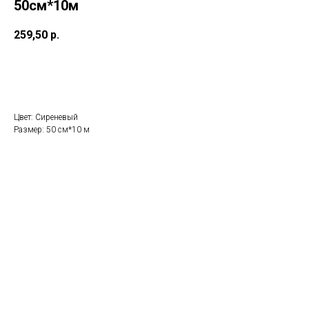
50см*10м
259,50
р.
В корзину
Цвет: Сиреневый
Размер: 50 см*10 м