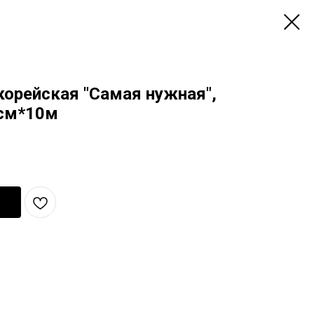
корейская "Самая нужная",
8см*10м