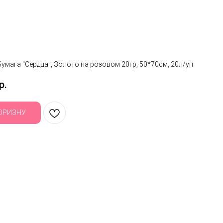
умага "Сердца", Золото на розовом 20гр, 50*70см, 20л/уп
р.
ОРИЗНУ