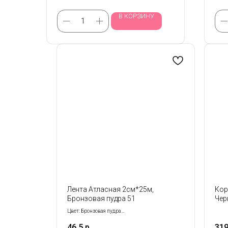
В КОРЗИНУ
Лента Атласная 2см*25м,
Кор
Бронзовая пудра 51
Чер
Цвет: Бронзовая пудра
Размер: 2 см*25 м
46,5
р.
31
Количество: 1 шт