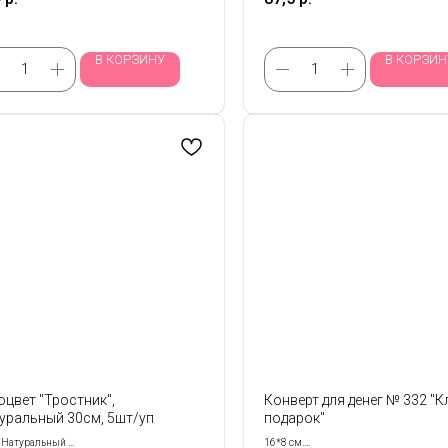
В КОРЗИНУ
В КОРЗИН
оцвет "Тростник",
Конверт для денег № 332 "
уральный 30см, 5шт/уп
подарок"
: Натуральный
16*8 см.