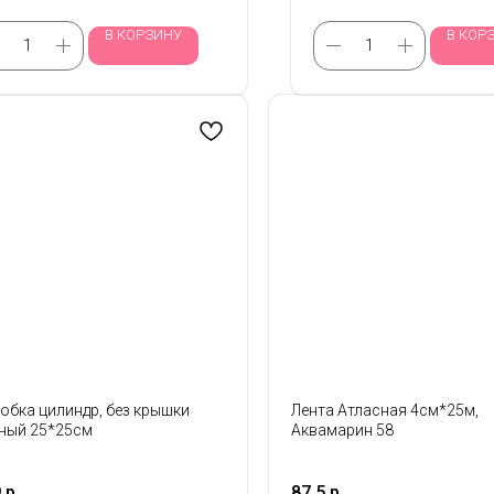
В КОРЗИНУ
В КОР
обка цилиндр, без крышки
Лента Атласная 4см*25м,
ный 25*25см
Аквамарин 58
9
р.
87,5
р.