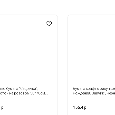
ью бумага "Сердечки",
Бумага крафт с рисунко
отой на розовом 50*70см,
Рождения. Зайчик", Чер
истов
70см*400гр
0
р.
156,4
р.