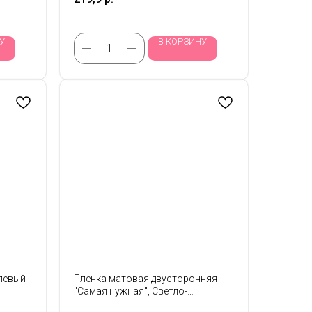
У
В КОРЗИНУ
Клевый
Пленка матовая двусторонняя
"Самая нужная", Светло-
розовый/лиловый 58см*10м,