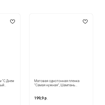
м "С Днем
Матовая однотонная пленка
ный
"Самая нужная", Шампань
57*57см, 20 листов
199,9
р.