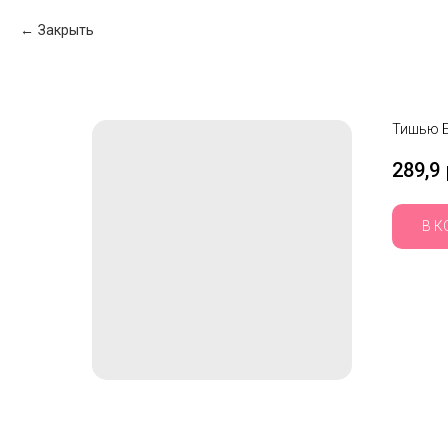
Закрыть
Тишью Б
289,9
В К