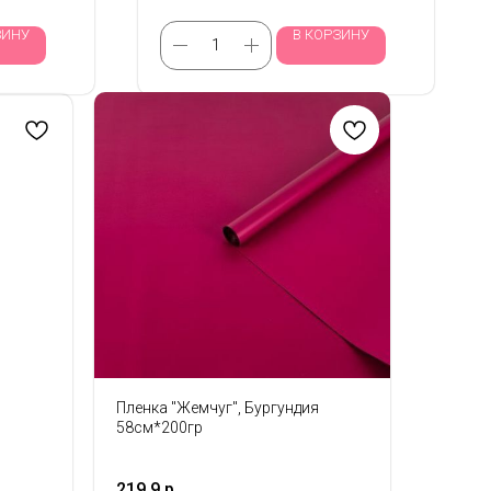
ЗИНУ
В КОРЗИНУ
Пленка "Жемчуг", Бургундия
58см*200гр
219,9
р.