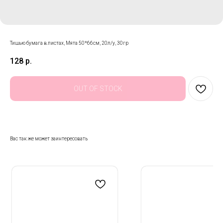
Тишью бумага в листах, Мята 50*66см, 20л/у, 30гр
128
р.
OUT OF STOCK
Вас так же может заинтересовать