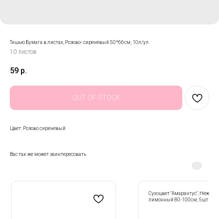
Тишью Бумага в листах, Розово- сиреневый 50*66см, 10л/уп
10 листов
59
р.
OUT OF STOCK
Цвет: Розово сиреневый
Вас так же может заинтересовать
Сухоцвет "Амарантус", Нежно-
лимонный 80-100см, 5шт