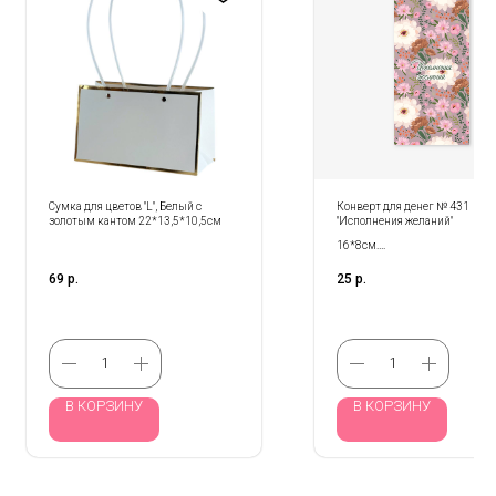
Сумка для цветов "L", Белый с
Конверт для денег № 431
золотым кантом 22*13,5*10,5см
"Исполнения желаний"
16*8см.
Продается кратно 5- шт!
69
р.
25
р.
В КОРЗИНУ
В КОРЗИНУ