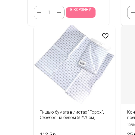
В КОРЗИНУ
Тишью бумага в листах "Горох",
Кон
Серебро на белом 50*70см,
все
10листов
10*8
Прода
112,5
р.
25