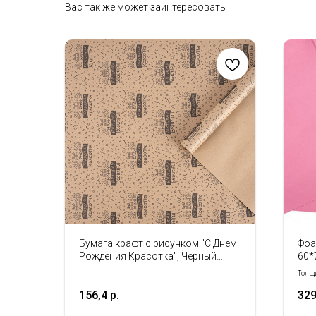
Вас так же может заинтересовать
Бумага крафт с рисунком "С Днем
Фоа
Рождения Красотка", Черный
60*
70см*400гр
Толщи
Разме
156,4
р.
32
Кол-в