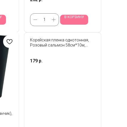
У
В КОРЗИНУ
Корейская пленка однотонная,
Розовый сальмон 58см*10м,
55мкр
179
р.
нчик),