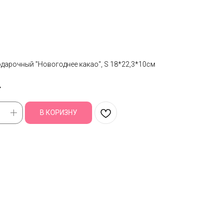
одарочный "Новогоднее какао", S 18*22,3*10см
.
В КОРИЗНУ