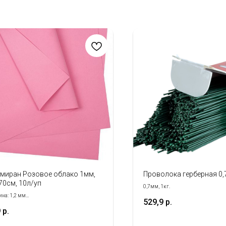
миран Розовое облако 1мм,
Проволока герберная 0,7
70см, 10л/уп
0,7мм, 1кг.
на: 1,2 мм
529,9
р.
р: 60х70 см
9
р.
о в уп.: 10 листов