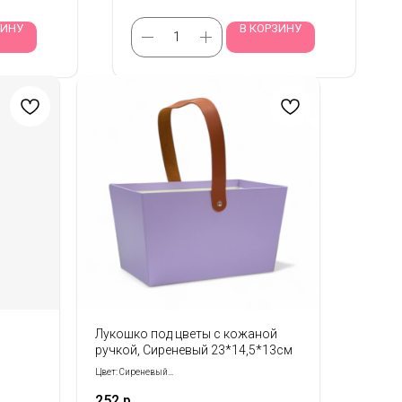
ЗИНУ
В КОРЗИНУ
Лукошко под цветы с кожаной
ручкой, Сиреневый 23*14,5*13см
Цвет: Сиреневый
Размер: 23*14,5*13см
252
р.