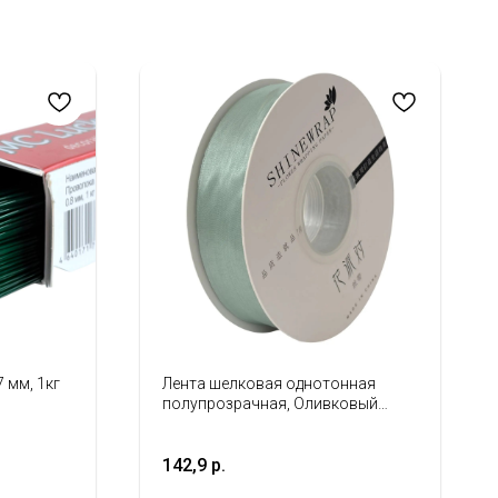
 мм, 1кг
Лента шелковая однотонная
полупрозрачная, Оливковый
2,5см*20м
142,9
р.