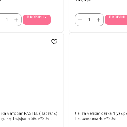
В КОРЗИНУ
В КОРЗИН
нка матовая PASTEL (Пастель)
Лента мелкая сетка "Пузырь
втулке, Тиффани 58см*30м
Персиковый 4см*20м
2