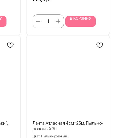
У
В КОРЗИНУ
ки",
Лента Атласная 4см*25м, Пыльно-
розовый 30
Цвет: Пыльно- розовый