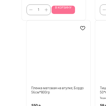
В КОРЗИНУ
Пленка матовая на втулке, Бордо
Тиш
56см*800гр
50*
Тишью
уп
550
р.
59