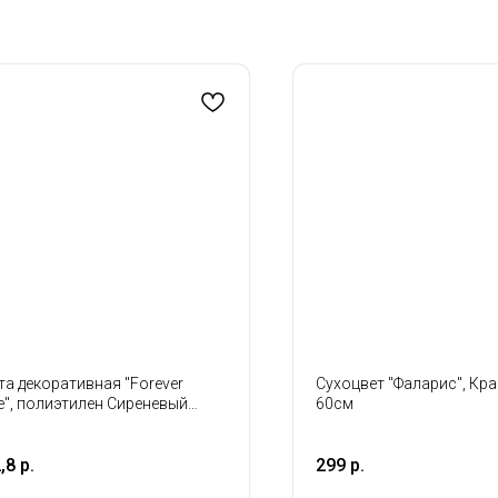
та декоративная "Forever
Сухоцвет "Фаларис", Кра
e", полиэтилен Сиреневый
60см
*30м
,8
р.
299
р.