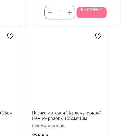
В КОРЗИНУ
0-25см,
Пленка матовая "Перламутровая",
Нежно- розовый 58см*10м
Цвет: Нежно- розовый
Размер: 58 см*10 м
229,9
р.