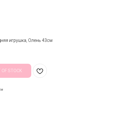
няя игрушка, Олень 43см
 OF STOCK
см