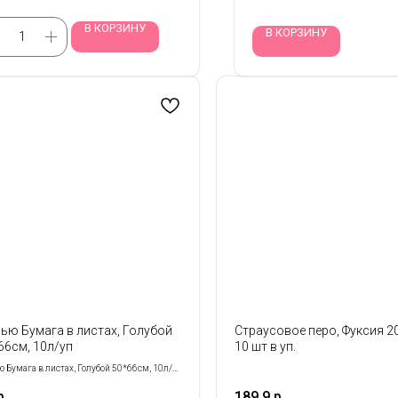
В КОРЗИНУ
В КОРЗИНУ
ью Бумага в листах, Голубой
Страусовое перо, Фуксия 2
66см, 10л/уп
10 шт в уп.
 Бумага в листах, Голубой 50*66см, 10л/
р.
189,9
р.