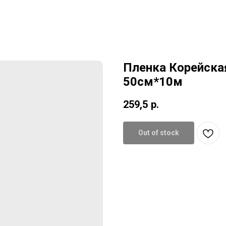
Пленка Корейска
50см*10м
259,5
р.
Out of stock