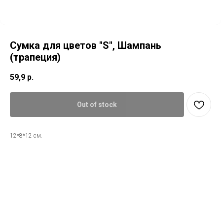
Сумка для цветов "S", Шампань
(трапеция)
59,9
р.
Out of stock
12*8*12 см.