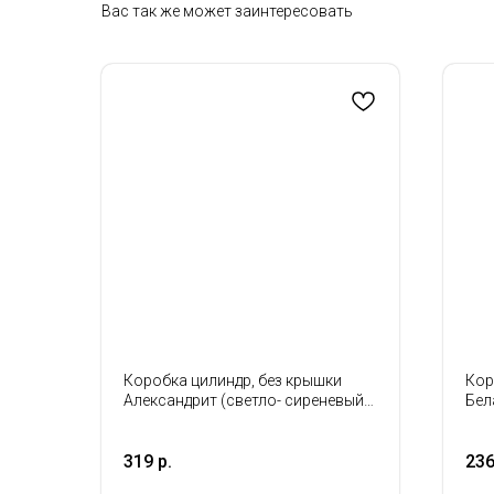
Вас так же может заинтересовать
Коробка цилиндр, без крышки
Кор
Александрит (светло- сиреневый)
Бел
25*25см
319
р.
236