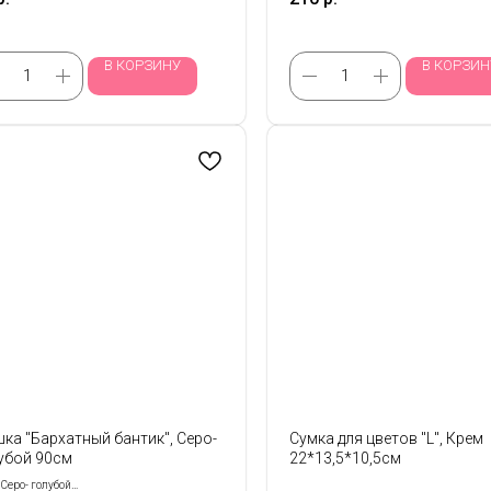
В КОРЗИНУ
В КОРЗИН
ка "Бархатный бантик", Серо-
Сумка для цветов "L", Крем
убой 90см
22*13,5*10,5см
 Серо- голубой