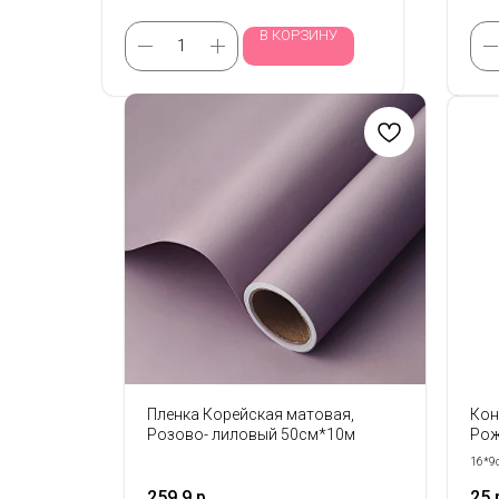
В КОРЗИНУ
Пленка Корейская матовая,
Кон
Розово- лиловый 50см*10м
Рож
16*9
Прода
259,9
р.
25