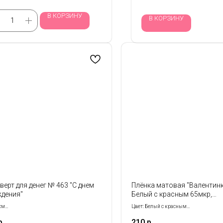
В КОРЗИНУ
В КОРЗИНУ
верт для денег № 463 "С днем
Плёнка матовая "Валентинк
дения"
Белый с красным 65мкр,
58см*10м
см
Цвет: Белый с красным
ется кратно 5- шт!
Размер: 58 см*10 м
р.
210
р.
Толщина: 65 мкр