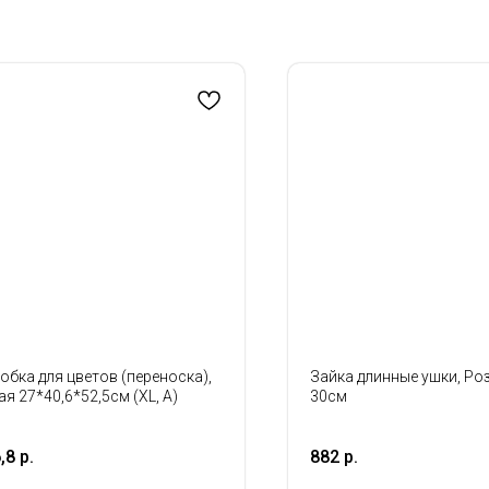
обка для цветов (переноска),
Зайка длинные ушки, Ро
ая 27*40,6*52,5см (XL, A)
30см
,8
р.
882
р.