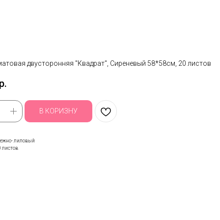
матовая двусторонняя "Квадрат", Сиреневый 58*58см, 20 листов
р.
В КОРИЗНУ
Нежно- лиловый
0 листов