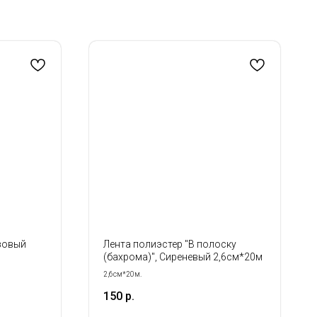
зовый
Лента полиэстер "В полоску
(бахрома)", Сиреневый 2,6см*20м
2,6см*20м.
150
р.