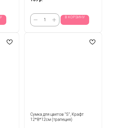
У
В КОРЗИНУ
Сумка для цветов "S", Крафт
12*8*12см (трапеция)