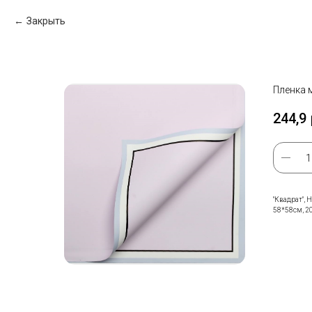
Закрыть
Пленка 
244,9
"Квадрат", 
58*58см, 2