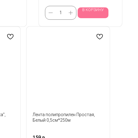
В КОРЗИНУ
а",
Лента полипропилен Простая,
Белый 0,5см*250м
159
р.