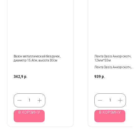
Вазон металлический без ручек,
Лента Oasis Анкор-скотч,
диаметр 15,4см, высота 30см
12мм*55м
Лента Oasis Анкор-скотч,
12мм*50м
342,9
р.
939
р.
В КОРЗИНУ
В КОРЗИНУ