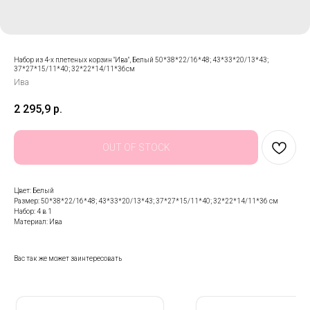
Набор из 4-х плетеных корзин "Ива", Белый 50*38*22/16*48; 43*33*20/13*43;
37*27*15/11*40; 32*22*14/11*36см
Ива
2 295,9
р.
OUT OF STOCK
Цвет: Белый
Размер: 50*38*22/16*48; 43*33*20/13*43; 37*27*15/11*40; 32*22*14/11*36 см
Набор: 4 в 1
Материал: Ива
Вас так же может заинтересовать