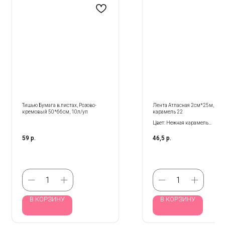
Тишью Бумага в листах, Розово-
Лента Атласная 2см*25м, Неж
кремовый 50*66см, 10л/уп
карамель 22
Цвет: Нежная карамель
Размер: 2 см*25 м
59
р.
46,5
р.
Количество: 1 шт
В КОРЗИНУ
В КОРЗИНУ