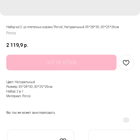
Набор из 2- ух плетеных корзин "Рогоз", Натуральный 35*28*30; 30*25*26см
Рогоз
2 119,9
р.
OUT OF STOCK
Цвет: Натуральный
Размер: 35*28*30; 30*25*26см
Набор: 2 в 1
Материал: Рогоз
Вас так же может заинтересовать