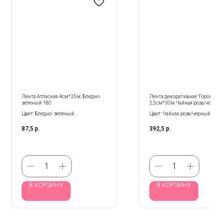
Лента Атласная 4см*25м, Бледно-
Лента декоративная "Горошек"
зеленый 180
2,5см*30м Чайная роза/черн
Цвет: Бледно- зеленый
Цвет: Чайная роза/черный
Размер: 4 см*25 м
Размер: 2,5 см*30 м
87,5
р.
392,5
р.
Количество: 1 шт
В КОРЗИНУ
В КОРЗИНУ