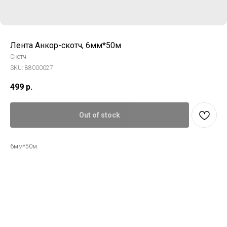
Лента Анкор-скотч, 6мм*50м
Скотч
SKU:
88000027
499
р.
Out of stock
6мм*50м.