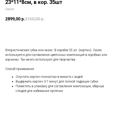
23*11*8см, в кор. 35шт
Оазис
2899,00
р.
3150,00
р.
В корзину
Флористическая губка или оазис. В коробке 35 шт. (кирпич). Оазис
используется для составления цветочных композиций в коробках или
корзинах. Так же его используют для творчества.
Способ применения:
Опустить кирпич полностью в емкость с водой
Выдержать кирпич 3-7 минут для полной гидрации губки
Поместить в упаковку для составления композиции, обернув
слюдой для избежания протечки