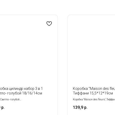
обка цилиндр набор 3 в 1
Коробка "Maison des fleu
тло- голубой 18/16/14см
Тиффани 15,5*12*19см
 Светло- голубой
Коробка "Maison des fleurs", Тиффа
р: 18/16/14 см
15,5*12*19см
0
р.
139,9
р.
: 3 в 1