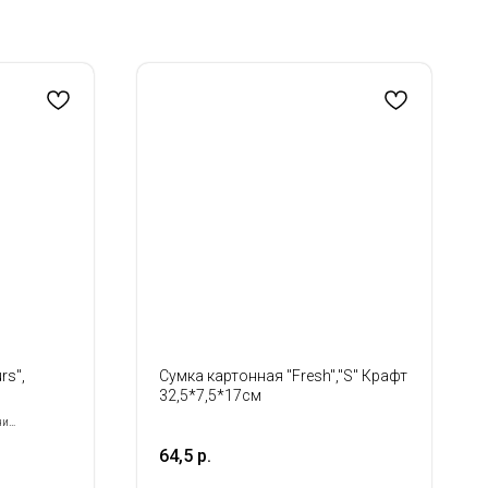
rs",
Сумка картонная "Fresh","S" Крафт
32,5*7,5*17см
ни
64,5
р.