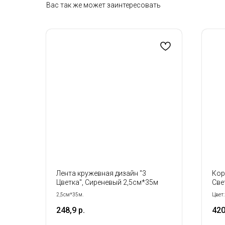
Вас так же может заинтересовать
Лента кружевная дизайн "3
Кор
Цветка", Сиреневый 2,5см*35м
Све
2,5см*35м.
Цвет:
Разме
248,9
р.
42
Набор