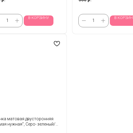
В КОРЗИНУ
В КОРЗИН
нка матовая двусторонняя
мая нужная", Серо- зеленый/
еный 58см*10м, 65мкр