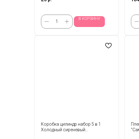
В КОРЗИНУ
Коробка цилиндр набор 5 в 1
Пле
Холодный сиреневый
"Са
18/16/14/12/10см
зел