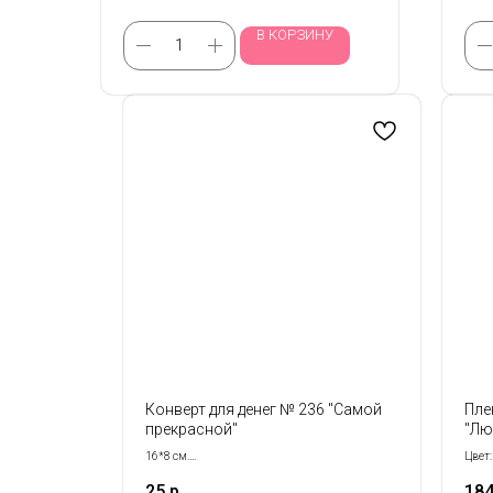
В КОРЗИНУ
Конверт для денег № 236 "Самой
Пле
прекрасной"
"Лю
58с
16*8 см.
Цвет:
Продается кратно 5- шт!
Разме
25
р.
18