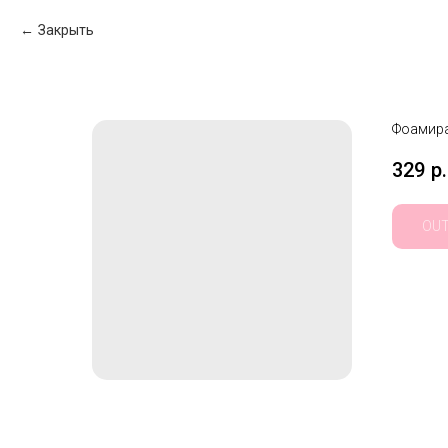
Закрыть
Фоамира
329
р.
OUT