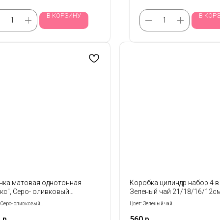
В КОРЗИНУ
В КОР
нка матовая однотонная
Коробка цилиндр набор 4 в
кс", Серо- оливковый
Зеленый чай 21/18/16/12с
м*10м 1313
 Серо- оливковый
Цвет: Зеленый чай
р: 58 см*10 м
Размер: 21/18/16/12 см
4
р.
560
р.
Набор: 4 в 1