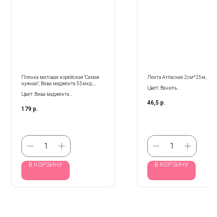
Пленка матовая корейская "Самая
Лента Атласная 2см*25м, Ван
нужная", Вива маджента 55мкр,
Цвет: Ваниль
58м*10м
Цвет: Вива маджента
Размер: 2 см*25 м
Размер: 58 см*10 м
46,5
р.
Количество: 1 шт
179
р.
В КОРЗИНУ
В КОРЗИНУ