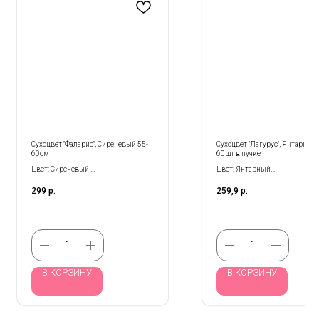
Сухоцвет "Фаларис", Сиреневый 55-
Сухоцвет "Лагурус", Янтарный
60см
60шт в пучке
Цвет: Сиреневый
Цвет: Янтарный
Размер: 55-60 см
Размер: 60 см
299
р.
259,9
р.
Кол-во в уп.: 60 шт
В КОРЗИНУ
В КОРЗИНУ