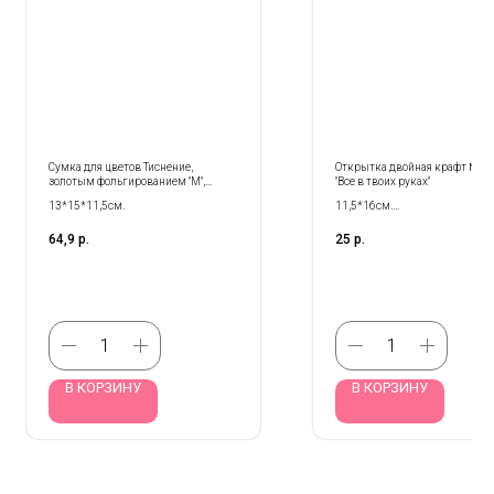
Сумка для цветов Тиснение,
Открытка двойная крафт № 5
золотым фольгированием "M",
"Все в твоих руках"
Викторианская роза (квадрат)
13*15*11,5см.
11,5*16см.
Продается кратно 5- шт!
64,9
р.
25
р.
В КОРЗИНУ
В КОРЗИНУ