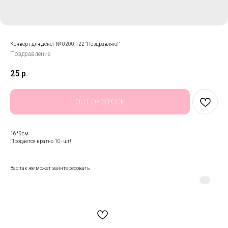
Конверт для денег № 0200.122 "Поздравляю!"
Поздравление
25
р.
OUT OF STOCK
16*9см.
Продается кратно 10- шт!
Вас так же может заинтересовать