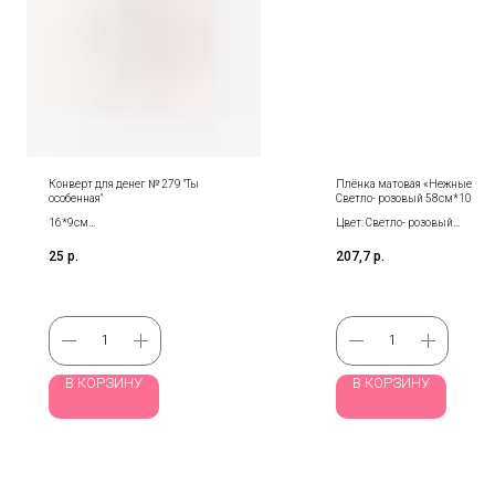
Конверт для денег № 279 "Ты
Плёнка матовая «Нежные серд
особенная"
Светло- розовый 58см*10м, 
16*9см
Цвет: Светло- розовый
Продается кратно 5- шт!
Размер: 58 см*10 м
25
р.
207,7
р.
Толщина: 65 мкр
В КОРЗИНУ
В КОРЗИНУ