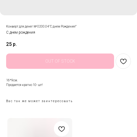
Конверт для денег № 0200.04 "С днем Рождения!"
С днем рождения
25
р.
OUT OF STOCK
16*9см.
Продается кратно 10- шт!
Вас так же может заинтересовать