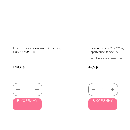
Лента плиссированная с оборками,
Лента Атласная 2см*25м,
Хаки 2,5см*10м
Персиковое парфе 16
Цвет: Персиковое парфе
Размер: 2 см*25 м
148,9
р.
46,5
р.
Количество: 1 шт
В КОРЗИНУ
В КОРЗИНУ