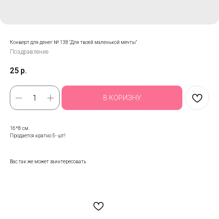
Конверт для денег № 138 "Для твоей маленькой мечты"
Поздравление
25
р.
В КОРИЗНУ
16*8 см.
Продается кратно 5- шт!
Вас так же может заинтересовать