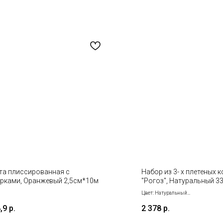
та плиссированная с
Набор из 3- х плетеных 
рками, Оранжевый 2,5см*10м
"Рогоз", Натуральный 3
28*27*21; 23*19*16см
Цвет: Натуральный
Размер: 33*30*26; 28*27*21; 23*
,9
р.
2 378
р.
Набор: 3 в 1
Материал: Рогоз