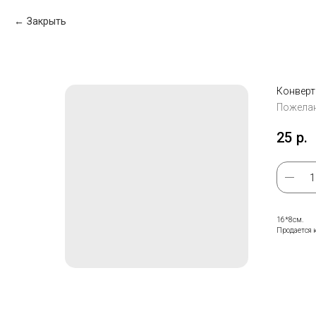
Закрыть
Конверт
Пожела
25
р.
16*8см.
Продается к