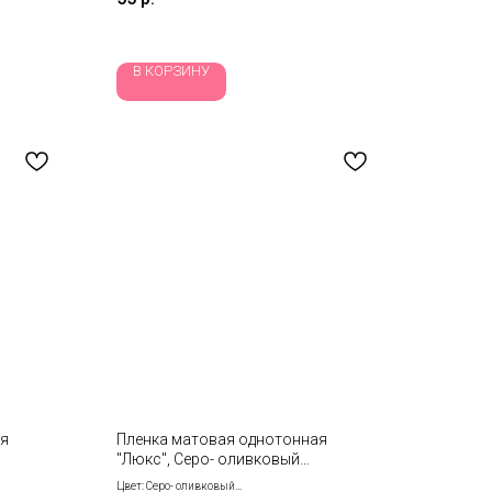
В КОРЗИНУ
ая
Пленка матовая однотонная
"Люкс", Серо- оливковый
58см*10м 1313
Цвет: Серо- оливковый