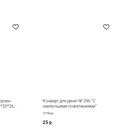
корзин
Конверт для денег № 396 "С
3*30*26;
наилучшими пожеланиями"
16*8см.
19*16 см
Продается кратно 5- шт!
25
р.