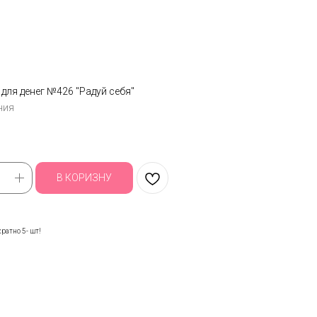
 для денег №426 "Радуй себя"
ния
В КОРИЗНУ
ратно 5- шт!