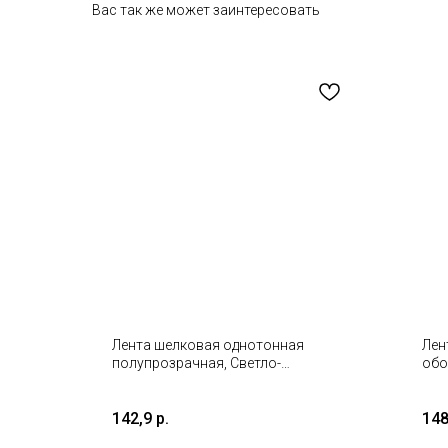
Вас так же может заинтересовать
Лента шелковая однотонная
Лен
полупрозрачная, Светло-
обо
розовый 2,5см*20м
142,9
р.
148