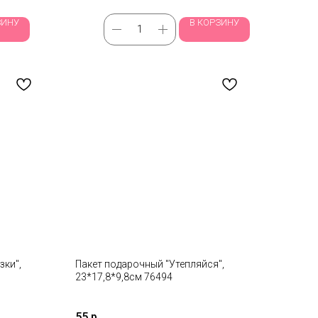
ЗИНУ
В КОРЗИНУ
зки",
Пакет подарочный "Утепляйся",
23*17,8*9,8см 76494
55
р.