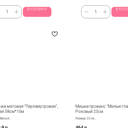
В КОРЗИНУ
В КОР
нка матовая "Перламутровая",
Мишка прованс "Милые гла
ая 58см*10м
Розовый 23см
: Белый
Размер: 23 см
р: 58 см*10 м
Цвет: Розовый
,9
р.
464
р.