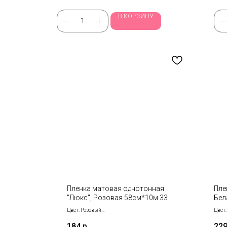
В КОРЗИНУ
Пленка матовая однотонная
Пле
"Люкс", Розовая 58см*10м 33
Бел
Цвет: Розовый
Цвет
Размер: 58 см*10 м
Разме
184
р.
229
Серия: Люкс