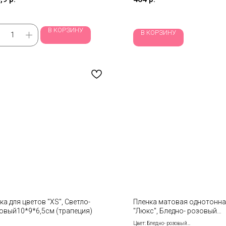
В КОРЗИНУ
В КОРЗИНУ
ка для цветов "XS", Светло-
Пленка матовая однотонн
овый10*9*6,5см (трапеция)
"Люкс", Бледно- розовый
58см*10м 03
Цвет: Бледно- розовый