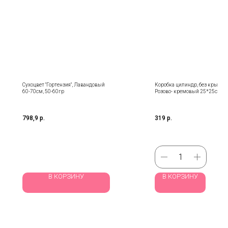
Сухоцвет "Гортензия", Лавандовый
Коробка цилиндр, без крышки
60-70см, 50-60гр
Розово- кремовый 25*25см
798,9
р.
319
р.
В КОРЗИНУ
В КОРЗИНУ