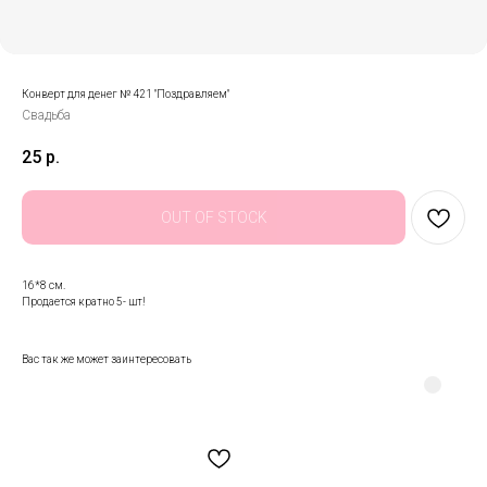
Конверт для денег № 421 "Поздравляем"
Свадьба
25
р.
OUT OF STOCK
16*8 см.
Продается кратно 5- шт!
Вас так же может заинтересовать