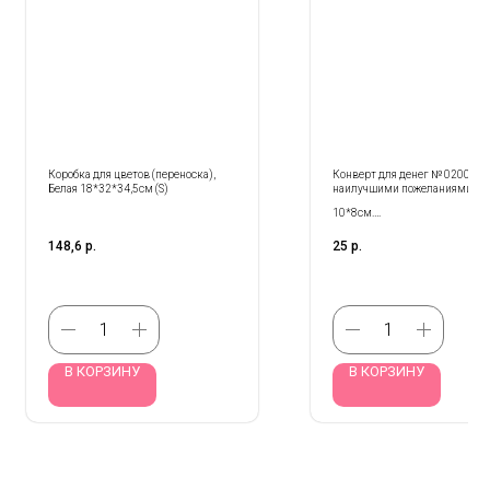
Коробка для цветов (переноска),
Конверт для денег № 0200.127
Белая 18*32*34,5см (S)
наилучшими пожеланиями"
10*8см.
Продается кратно 10- шт!
148,6
р.
25
р.
В КОРЗИНУ
В КОРЗИНУ