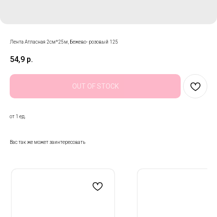
Лента Атласная 2см*25м, Бежево- розовый 125
54,9
р.
OUT OF STOCK
от 1 ед.
Вас так же может заинтересовать