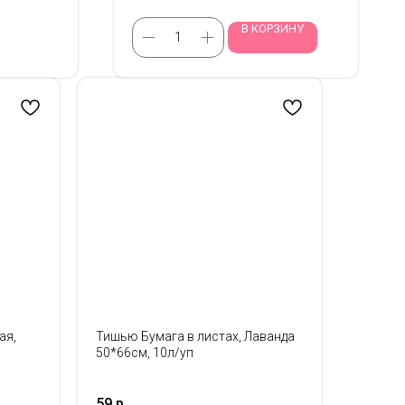
В КОРЗИНУ
ая,
Тишью Бумага в листах, Лаванда
50*66см, 10л/уп
59
р.