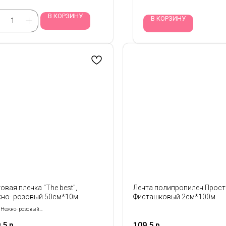
В КОРЗИНУ
В КОРЗИНУ
овая пленка "The best",
Лента полипропилен Прост
но- розовый 50см*10м
Фисташковый 2см*100м
 Нежно- розовый
р: 50 см*10 м
,5
р.
109,5
р.