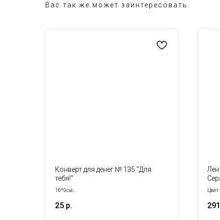
Вас так же может заинтересовать
Конверт для денег № 135 "Для
Лен
тебя!"
Сер
16*9см
Цвет
Продается кратно 5- шт!
Разме
25
р.
291