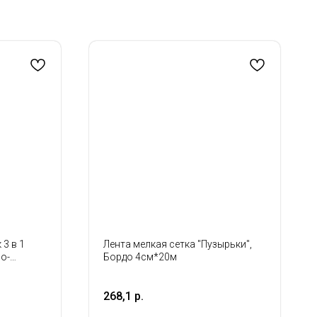
3 в 1
Лента мелкая сетка "Пузырьки",
о-
Бордо 4см*20м
5;
см
268,1
р.