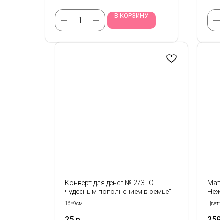
В КОРЗИНУ
Конверт для денег № 273 "С
Мат
чудесным пополнением в семье"
Неж
16*9см
Цвет:
Продается кратно 5- шт!
Разме
25
р.
259